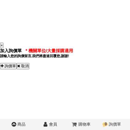
×
加入詢價單
請輸入您的詢價留言,我們將盡速回覆您,謝謝!
詢價單
取消
商品
會員
購物車
0
詢價單
0