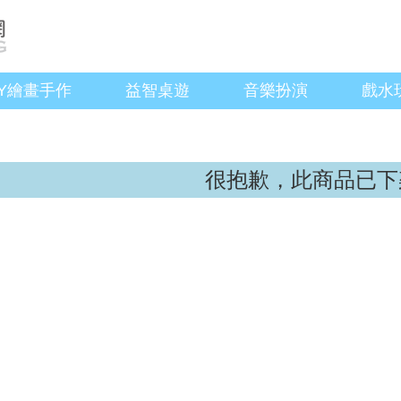
IY繪畫手作
益智桌遊
音樂扮演
戲水
很抱歉，此商品已下