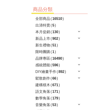
商品分類
全部商品
(
16510
)
出清特賣
(
5
)
本月促銷
(
130
)
新品上市
(
902
)
新生禮物
(
51
)
限時團購
(
1
)
品牌專區
(
16490
)
感統體能
(
596
)
DIY繪畫手作
(
892
)
鬆散創作
(
66
)
建構積木
(
671
)
語文角落
(
171
)
數學角落
(
179
)
音樂角落
(
53
)