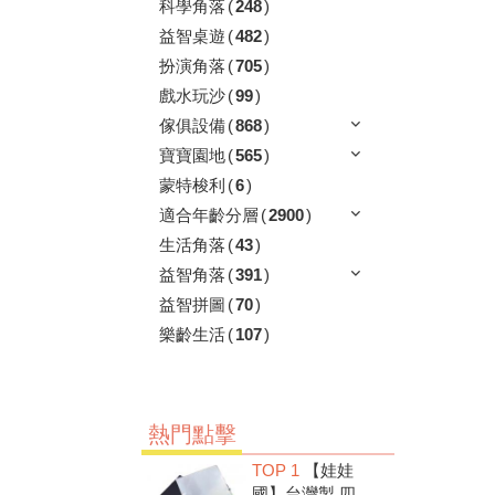
科學角落
(
248
)
益智桌遊
(
482
)
扮演角落
(
705
)
戲水玩沙
(
99
)
傢俱設備
(
868
)
寶寶園地
(
565
)
蒙特梭利
(
6
)
適合年齡分層
(
2900
)
生活角落
(
43
)
益智角落
(
391
)
益智拼圖
(
70
)
樂齡生活
(
107
)
熱門點擊
TOP 1
【娃娃
國】台灣製 四