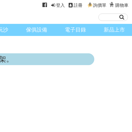
0
0
登入
註冊
詢價單
購物車
玩沙
傢俱設備
電子目錄
新品上市
架。