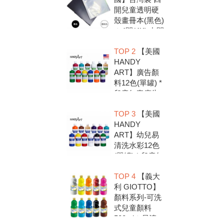
開兒童透明硬
殼畫冊本(黑色)
＊4開(4K).中間
入口有把手底
TOP 2
【美國
扣.資料袋.圖畫
HANDY
紙收集冊.收納
ART】廣告顏
冊
料12色(單罐) *
兒童無毒廣告
顏料，安全好
TOP 3
【美國
放心，彩繪DIY
HANDY
超有趣
ART】幼兒易
清洗水彩12色
(單罐) * 兒童無
毒水彩顏料，
TOP 4
【義大
安全好放心，
利 GIOTTO】
彩繪DIY超有趣
顏料系列-可洗
式兒童顏料
500ml＊易清