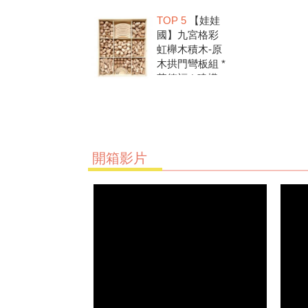
洗.水彩顏料.兒
TOP 5
【娃娃
童美勞.親子部
國】九宮格彩
落客推薦
虹櫸木積木-原
木拱門彎板組 *
華德福 * 建構
積木 * 創意發
想 * 彩虹積木
開箱影片