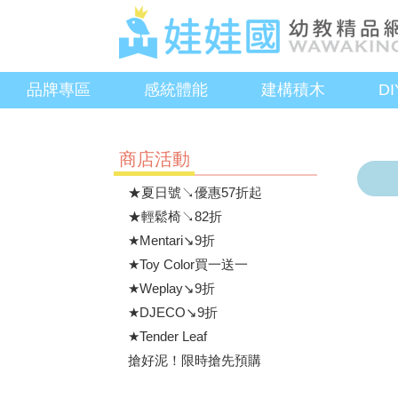
品牌專區
感統體能
建構積木
D
商店活動
★夏日號↘優惠57折起
★輕鬆椅↘82折
★Mentari↘9折
★Toy Color買一送一
★Weplay↘9折
★DJECO↘9折
★Tender Leaf
搶好泥！限時搶先預購