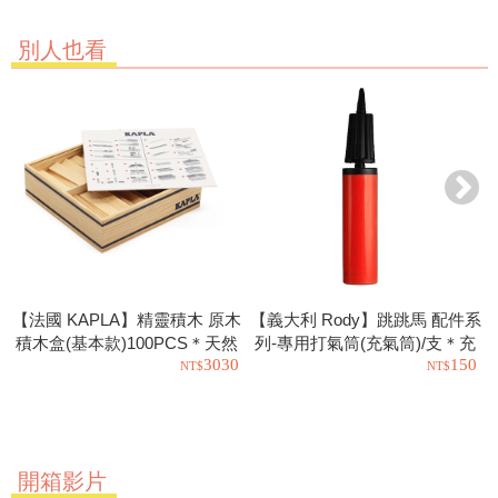
別人也看
【法國 KAPLA】精靈積木 原木
【義大利 Rody】跳跳馬 配件系
積木盒(基本款)100PCS＊天然
列-專用打氣筒(充氣筒)/支＊充
3030
150
松木益智操作幼教積木
氣工具.充氣球.玩具也可以使用
開箱影片