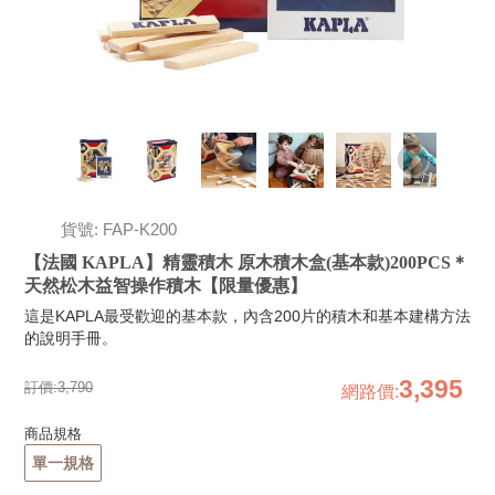
貨號: FAP-K200
【法國 KAPLA】精靈積木 原木積木盒(基本款)200PCS＊
天然松木益智操作積木【限量優惠】
這是KAPLA最受歡迎的基本款，內含200片的積木和基本建構方法
的說明手冊。
3,395
訂價:
3,790
網路價
:
商品規格
單一規格