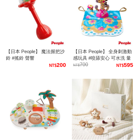
【日本 People】 魔法握把沙
【日本 People】 全身刺激動
鈴 #搖鈴 聲響
感玩具 #咬舔安心 可水洗 量
200
好攜帶 嬰兒推車 汽車座椅
700
595