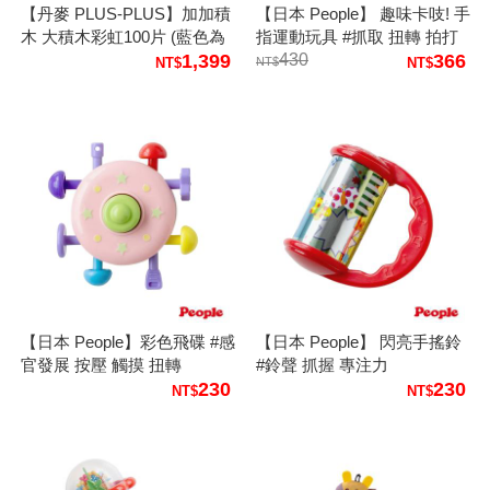
【丹麥 PLUS-PLUS】加加積
【日本 People】 趣味卡吱! 手
木 大積木彩虹100片 (藍色為
指運動玩具 #抓取 扭轉 拍打
湖水綠色)
1,399
轉動 按壓
430
366
【日本 People】彩色飛碟 #感
【日本 People】 閃亮手搖鈴
官發展 按壓 觸摸 扭轉
#鈴聲 抓握 專注力
230
230