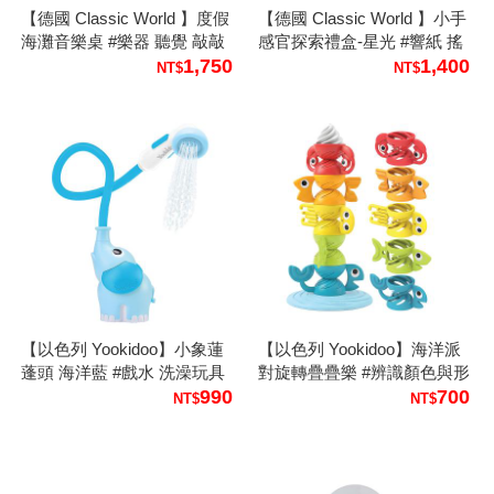
【德國 Classic World 】度假
【德國 Classic World 】小手
海灘音樂桌 #樂器 聽覺 敲敲
感官探索禮盒-星光 #響紙 搖
琴 鼓 節奏感
1,750
鈴 滿月送禮 練習爬行
1,400
【以色列 Yookidoo】小象蓮
【以色列 Yookidoo】海洋派
蓬頭 海洋藍 #戲水 洗澡玩具
對旋轉疊疊樂 #辨識顏色與形
990
狀 視覺動態 手眼腦協調
700