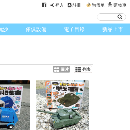
0
0
登入
註冊
詢價單
購物車
玩沙
傢俱設備
電子目錄
新品上市
圖片
列表