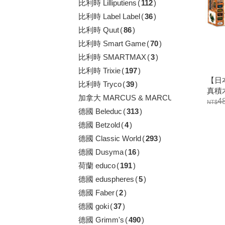
比利時 Lilliputiens
(
112
)
比利時 Label Label
(
36
)
比利時 Quut
(
86
)
比利時 Smart Game
(
70
)
比利時 SMARTMAX
(
3
)
比利時 Trixie
(
197
)
【日本
比利時 Tryco
(
39
)
真積
加拿大 MARCUS & MARCUS
(
16
)
4
德國 Beleduc
(
313
)
德國 Betzold
(
4
)
德國 Classic World
(
293
)
德國 Dusyma
(
16
)
荷蘭 educo
(
191
)
德國 eduspheres
(
5
)
德國 Faber
(
2
)
德國 goki
(
37
)
德國 Grimm's
(
490
)