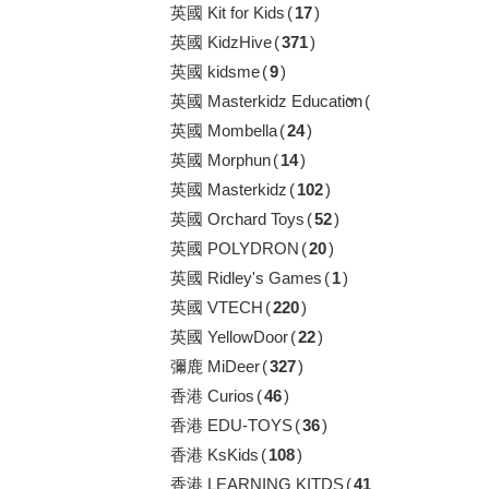
英國 Kit for Kids
(
17
)
英國 KidzHive
(
371
)
英國 kidsme
(
9
)
英國 Masterkidz Education
(
150
)
英國 Mombella
(
24
)
英國 Morphun
(
14
)
英國 Masterkidz
(
102
)
英國 Orchard Toys
(
52
)
英國 POLYDRON
(
20
)
英國 Ridley's Games
(
1
)
英國 VTECH
(
220
)
英國 YellowDoor
(
22
)
彌鹿 MiDeer
(
327
)
香港 Curios
(
46
)
香港 EDU-TOYS
(
36
)
香港 KsKids
(
108
)
香港 LEARNING KITDS
(
41
)