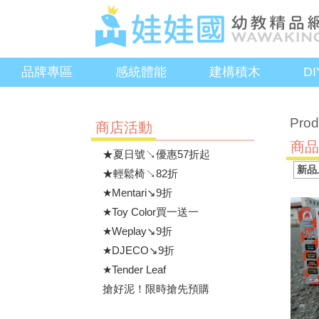
品牌專區
感統體能
建構積木
D
Prod
商店活動
商
★夏日號↘優惠57折起
★輕鬆椅↘82折
★Mentari↘9折
★Toy Color買一送一
★Weplay↘9折
★DJECO↘9折
★Tender Leaf
搶好泥！限時搶先預購