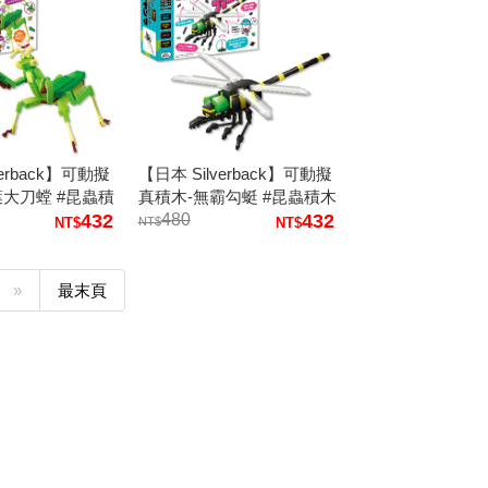
verback】可動擬
【日本 Silverback】可動擬
葉大刀螳 #昆蟲積
真積木-無霸勾蜓 #昆蟲積木
型 動物積木
432
積木模型 動物積木
480
432
»
最末頁