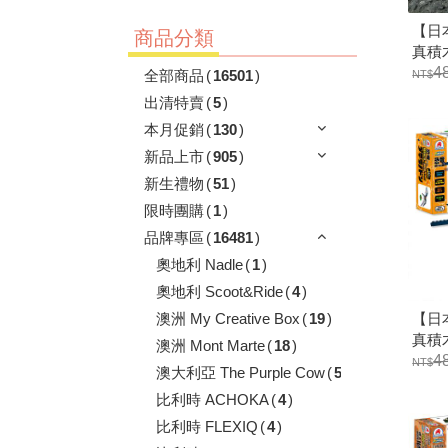
【日本
商品分類
真積
4
全部商品
(
16501
)
出清特賣
(
5
)
本月促銷
(
130
)
新品上市
(
905
)
新生禮物
(
51
)
限時團購
(
1
)
品牌專區
(
16481
)
奧地利 Nadle
(
1
)
奧地利 Scoot&Ride
(
4
)
【日本
澳洲 My Creative Box
(
19
)
真積
澳洲 Mont Marte
(
18
)
4
澳大利亞 The Purple Cow
(
5
)
比利時 ACHOKA
(
4
)
比利時 FLEXIQ
(
4
)