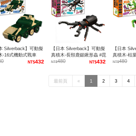
 Silverback】可動擬
【日本 Silverback】可動擬
【日本 Sil
木-16式機動式戰車
真積木-長頸鹿鋸鍬形蟲 #昆
真積木-枯
80
432
蟲積木 積木模型 動物積木
480
432
木 積木模
480
最前頁
«
1
2
3
4