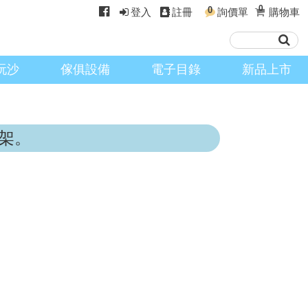
0
0
登入
註冊
詢價單
購物車
玩沙
傢俱設備
電子目錄
新品上市
架。