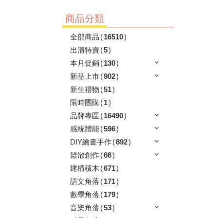
商品分類
全部商品
(
16510
)
出清特賣
(
5
)
本月促銷
(
130
)
新品上市
(
902
)
新生禮物
(
51
)
限時團購
(
1
)
品牌專區
(
16490
)
感統體能
(
596
)
DIY繪畫手作
(
892
)
鬆散創作
(
66
)
建構積木
(
671
)
語文角落
(
171
)
數學角落
(
179
)
音樂角落
(
53
)