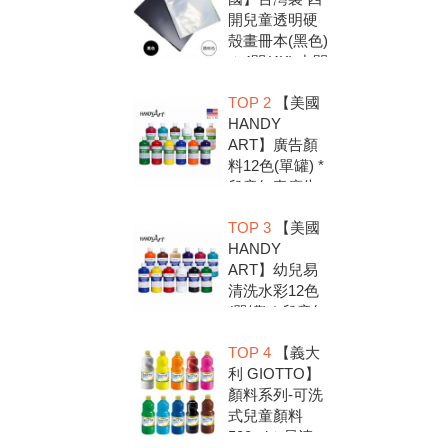
開兒童透明硬
殼畫冊本(黑色)
＊4開(4K).中間
入口有把手底
TOP 2
【美國
扣.資料袋.圖畫
HANDY
紙收集冊.收納
ART】廣告顏
冊
料12色(單罐) *
兒童無毒廣告
顏料，安全好
TOP 3
【美國
放心，彩繪DIY
HANDY
超有趣
ART】幼兒易
清洗水彩12色
(單罐) * 兒童無
毒水彩顏料，
TOP 4
【義大
安全好放心，
利 GIOTTO】
彩繪DIY超有趣
顏料系列-可洗
式兒童顏料
500ml＊易清