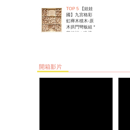
洗.水彩顏料.兒
TOP 5
【娃娃
童美勞.親子部
國】九宮格彩
落客推薦
虹櫸木積木-原
木拱門彎板組 *
華德福 * 建構
積木 * 創意發
想 * 彩虹積木
開箱影片