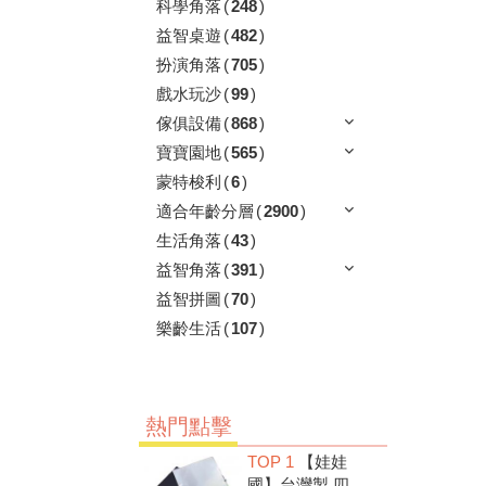
科學角落
(
248
)
益智桌遊
(
482
)
扮演角落
(
705
)
戲水玩沙
(
99
)
傢俱設備
(
868
)
寶寶園地
(
565
)
蒙特梭利
(
6
)
適合年齡分層
(
2900
)
生活角落
(
43
)
益智角落
(
391
)
益智拼圖
(
70
)
樂齡生活
(
107
)
熱門點擊
TOP 1
【娃娃
國】台灣製 四