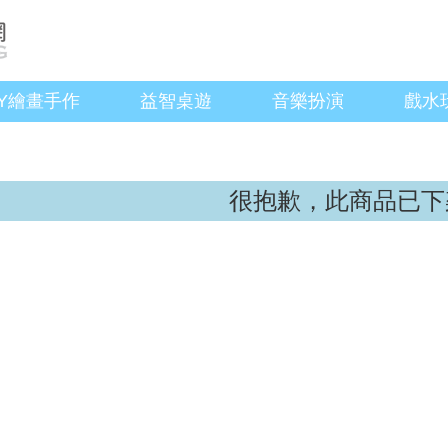
IY繪畫手作
益智桌遊
音樂扮演
戲水
很抱歉，此商品已下