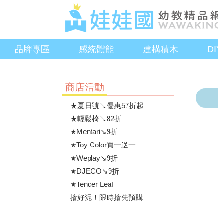
品牌專區
感統體能
建構積木
D
商店活動
★夏日號↘優惠57折起
★輕鬆椅↘82折
★Mentari↘9折
★Toy Color買一送一
★Weplay↘9折
★DJECO↘9折
★Tender Leaf
搶好泥！限時搶先預購