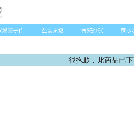
IY繪畫手作
益智桌遊
音樂扮演
戲水
很抱歉，此商品已下