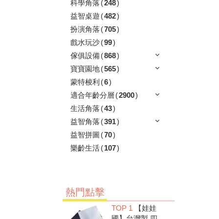
科學角落
(
248
)
益智桌遊
(
482
)
扮演角落
(
705
)
戲水玩沙
(
99
)
傢俱設備
(
868
)
寶寶園地
(
565
)
蒙特梭利
(
6
)
適合年齡分層
(
2900
)
生活角落
(
43
)
益智角落
(
391
)
益智拼圖
(
70
)
樂齡生活
(
107
)
熱門點擊
TOP 1
【娃娃
國】台灣製 四