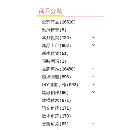
商品分類
全部商品
(
16510
)
出清特賣
(
5
)
本月促銷
(
130
)
新品上市
(
902
)
新生禮物
(
51
)
限時團購
(
1
)
品牌專區
(
16490
)
感統體能
(
596
)
DIY繪畫手作
(
892
)
鬆散創作
(
66
)
建構積木
(
671
)
語文角落
(
171
)
數學角落
(
179
)
音樂角落
(
53
)