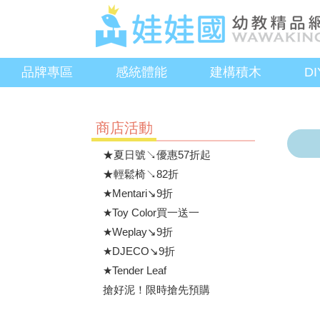
品牌專區
感統體能
建構積木
D
商店活動
★夏日號↘優惠57折起
★輕鬆椅↘82折
★Mentari↘9折
★Toy Color買一送一
★Weplay↘9折
★DJECO↘9折
★Tender Leaf
搶好泥！限時搶先預購