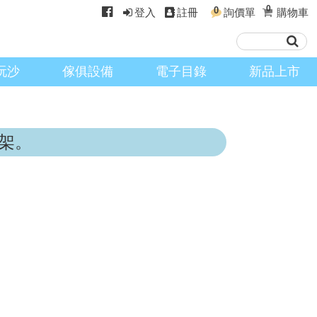
0
0
登入
註冊
詢價單
購物車
玩沙
傢俱設備
電子目錄
新品上市
架。