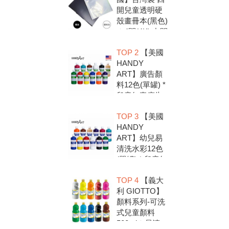
開兒童透明硬
殼畫冊本(黑色)
＊4開(4K).中間
入口有把手底
TOP 2
【美國
扣.資料袋.圖畫
HANDY
紙收集冊.收納
ART】廣告顏
冊
料12色(單罐) *
兒童無毒廣告
顏料，安全好
TOP 3
【美國
放心，彩繪DIY
HANDY
超有趣
ART】幼兒易
清洗水彩12色
(單罐) * 兒童無
毒水彩顏料，
TOP 4
【義大
安全好放心，
利 GIOTTO】
彩繪DIY超有趣
顏料系列-可洗
式兒童顏料
500ml＊易清