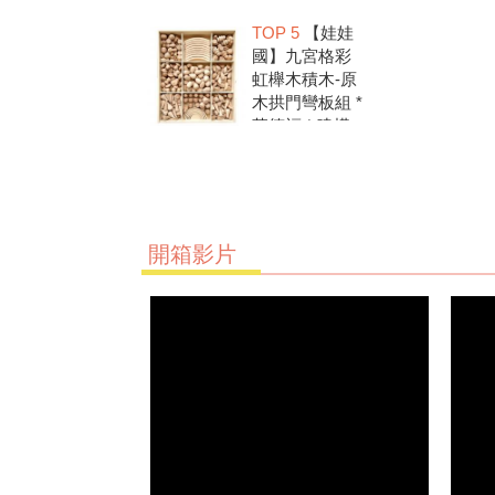
洗.水彩顏料.兒
TOP 5
【娃娃
童美勞.親子部
國】九宮格彩
落客推薦
虹櫸木積木-原
木拱門彎板組 *
華德福 * 建構
積木 * 創意發
想 * 彩虹積木
開箱影片