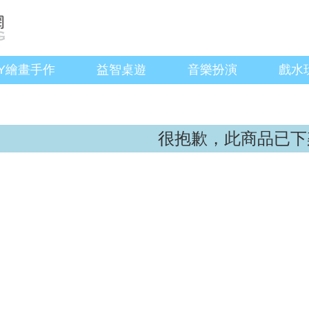
IY繪畫手作
益智桌遊
音樂扮演
戲水
很抱歉，此商品已下