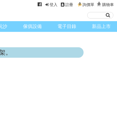
0
0
登入
註冊
詢價單
購物車
玩沙
傢俱設備
電子目錄
新品上市
架。