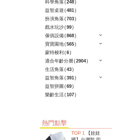
科學角落
(
248
)
益智桌遊
(
481
)
扮演角落
(
703
)
戲水玩沙
(
99
)
傢俱設備
(
868
)
寶寶園地
(
565
)
蒙特梭利
(
6
)
適合年齡分層
(
2904
)
生活角落
(
43
)
益智角落
(
391
)
益智拼圖
(
69
)
樂齡生活
(
107
)
熱門點擊
TOP 1
【娃娃
國】台灣製 四