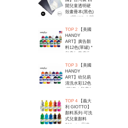
開兒童透明硬
殼畫冊本(黑色)
＊4開(4K).中間
入口有把手底
TOP 2
【美國
扣.資料袋.圖畫
HANDY
紙收集冊.收納
ART】廣告顏
冊
料12色(單罐) *
兒童無毒廣告
顏料，安全好
TOP 3
【美國
放心，彩繪DIY
HANDY
超有趣
ART】幼兒易
清洗水彩12色
(單罐) * 兒童無
毒水彩顏料，
TOP 4
【義大
安全好放心，
利 GIOTTO】
彩繪DIY超有趣
顏料系列-可洗
式兒童顏料
500ml＊易清