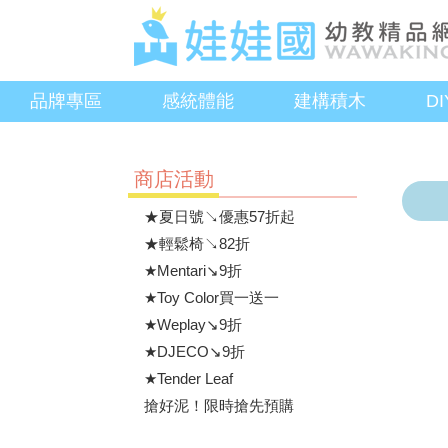
品牌專區
感統體能
建構積木
D
商店活動
★夏日號↘優惠57折起
★輕鬆椅↘82折
★Mentari↘9折
★Toy Color買一送一
★Weplay↘9折
★DJECO↘9折
★Tender Leaf
搶好泥！限時搶先預購