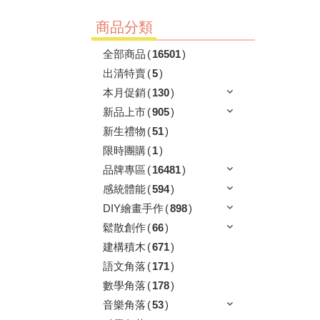
商品分類
全部商品
(
16501
)
出清特賣
(
5
)
本月促銷
(
130
)
新品上市
(
905
)
新生禮物
(
51
)
限時團購
(
1
)
品牌專區
(
16481
)
感統體能
(
594
)
DIY繪畫手作
(
898
)
鬆散創作
(
66
)
建構積木
(
671
)
語文角落
(
171
)
數學角落
(
178
)
音樂角落
(
53
)