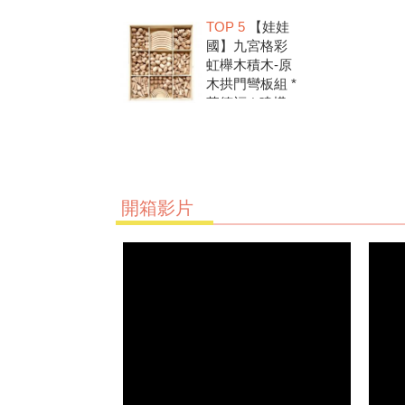
洗.水彩顏料.兒
TOP 5
【娃娃
童美勞.親子部
國】九宮格彩
落客推薦
虹櫸木積木-原
木拱門彎板組 *
華德福 * 建構
積木 * 創意發
想 * 彩虹積木
開箱影片