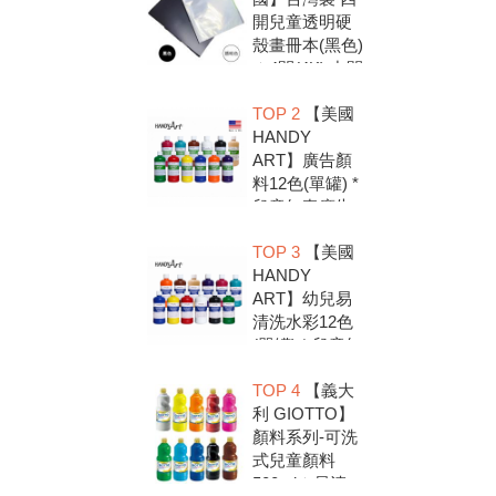
開兒童透明硬
殼畫冊本(黑色)
＊4開(4K).中間
入口有把手底
TOP 2
【美國
扣.資料袋.圖畫
HANDY
紙收集冊.收納
ART】廣告顏
冊
料12色(單罐) *
兒童無毒廣告
顏料，安全好
TOP 3
【美國
放心，彩繪DIY
HANDY
超有趣
ART】幼兒易
清洗水彩12色
(單罐) * 兒童無
毒水彩顏料，
TOP 4
【義大
安全好放心，
利 GIOTTO】
彩繪DIY超有趣
顏料系列-可洗
式兒童顏料
500ml＊易清