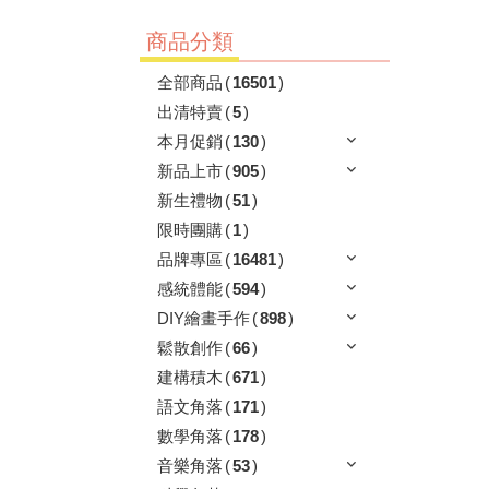
商品分類
全部商品
(
16501
)
出清特賣
(
5
)
本月促銷
(
130
)
新品上市
(
905
)
新生禮物
(
51
)
限時團購
(
1
)
品牌專區
(
16481
)
感統體能
(
594
)
DIY繪畫手作
(
898
)
鬆散創作
(
66
)
建構積木
(
671
)
語文角落
(
171
)
數學角落
(
178
)
音樂角落
(
53
)