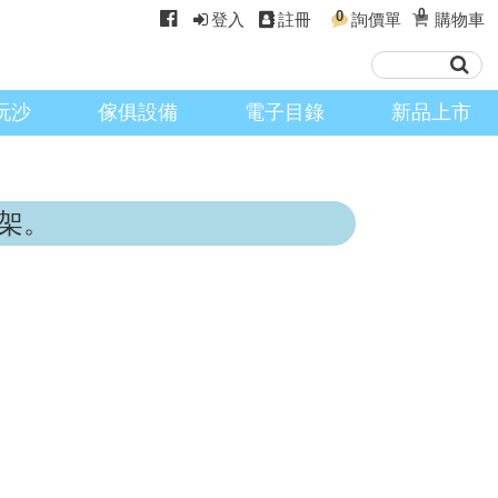
0
0
登入
註冊
詢價單
購物車
玩沙
傢俱設備
電子目錄
新品上市
架。