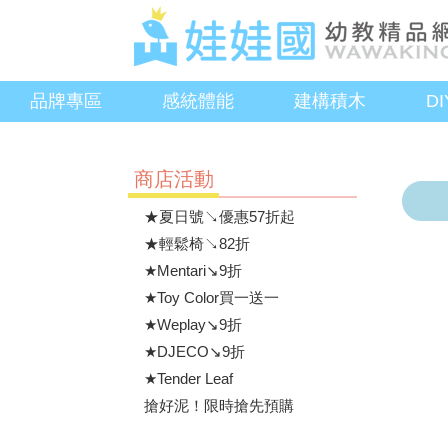
品牌專區
感統體能
建構積木
D
商店活動
★夏日號↘優惠57折起
★輕鬆椅↘82折
★Mentari↘9折
★Toy Color買一送一
★Weplay↘9折
★DJECO↘9折
★Tender Leaf
搶好泥！限時搶先預購