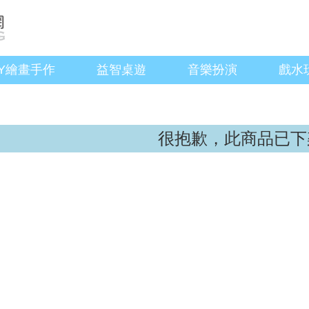
IY繪畫手作
益智桌遊
音樂扮演
戲水
很抱歉，此商品已下