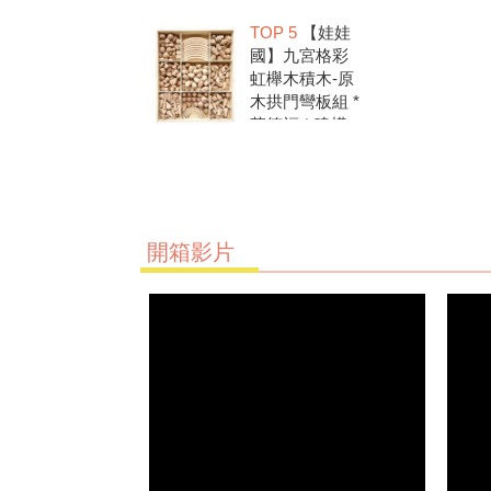
洗.水彩顏料.兒
TOP 5
【娃娃
童美勞.親子部
國】九宮格彩
落客推薦
虹櫸木積木-原
木拱門彎板組 *
華德福 * 建構
積木 * 創意發
想 * 彩虹積木
開箱影片