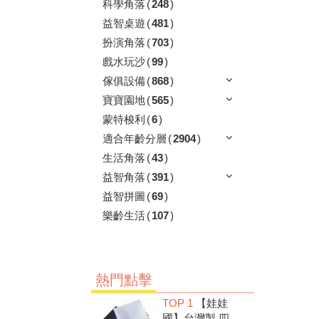
科學角落
(
248
)
益智桌遊
(
481
)
扮演角落
(
703
)
戲水玩沙
(
99
)
傢俱設備
(
868
)
寶寶園地
(
565
)
蒙特梭利
(
6
)
適合年齡分層
(
2904
)
生活角落
(
43
)
益智角落
(
391
)
益智拼圖
(
69
)
樂齡生活
(
107
)
熱門點擊
TOP 1
【娃娃
國】台灣製 四