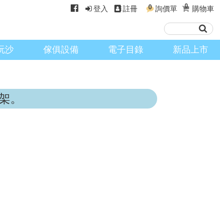
0
0
登入
註冊
詢價單
購物車
玩沙
傢俱設備
電子目錄
新品上市
架。