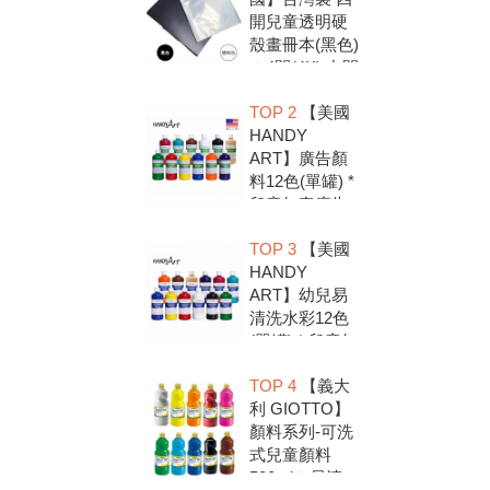
開兒童透明硬
殼畫冊本(黑色)
＊4開(4K).中間
入口有把手底
TOP 2
【美國
扣.資料袋.圖畫
HANDY
紙收集冊.收納
ART】廣告顏
冊
料12色(單罐) *
兒童無毒廣告
顏料，安全好
TOP 3
【美國
放心，彩繪DIY
HANDY
超有趣
ART】幼兒易
清洗水彩12色
(單罐) * 兒童無
毒水彩顏料，
TOP 4
【義大
安全好放心，
利 GIOTTO】
彩繪DIY超有趣
顏料系列-可洗
式兒童顏料
500ml＊易清