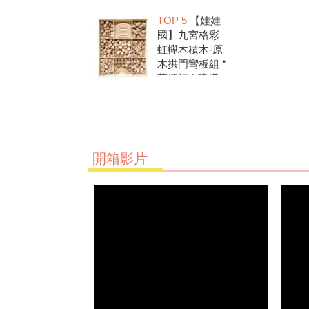
洗.水彩顏料.兒
TOP 5
【娃娃
童美勞.親子部
國】九宮格彩
落客推薦
虹櫸木積木-原
木拱門彎板組 *
華德福 * 建構
積木 * 創意發
想 * 彩虹積木
開箱影片