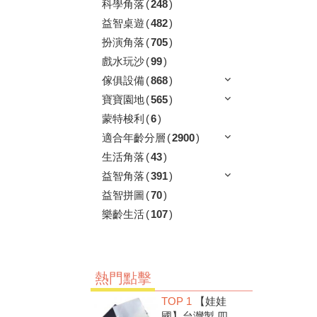
科學角落
(
248
)
益智桌遊
(
482
)
扮演角落
(
705
)
戲水玩沙
(
99
)
傢俱設備
(
868
)
寶寶園地
(
565
)
蒙特梭利
(
6
)
適合年齡分層
(
2900
)
生活角落
(
43
)
益智角落
(
391
)
益智拼圖
(
70
)
樂齡生活
(
107
)
熱門點擊
TOP 1
【娃娃
國】台灣製 四