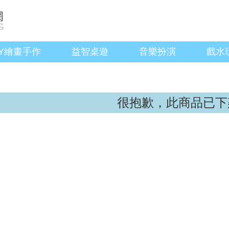
IY繪畫手作
益智桌遊
音樂扮演
戲水
很抱歉，此商品已下