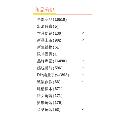
商品分類
全部商品
(
16510
)
出清特賣
(
5
)
本月促銷
(
130
)
新品上市
(
902
)
新生禮物
(
51
)
限時團購
(
1
)
品牌專區
(
16490
)
感統體能
(
596
)
DIY繪畫手作
(
892
)
鬆散創作
(
66
)
建構積木
(
671
)
語文角落
(
171
)
數學角落
(
179
)
音樂角落
(
53
)