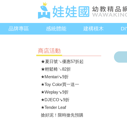
品牌專區
感統體能
建構積木
D
商店活動
★夏日號↘優惠57折起
★輕鬆椅↘82折
★Mentari↘9折
★Toy Color買一送一
★Weplay↘9折
★DJECO↘9折
★Tender Leaf
搶好泥！限時搶先預購