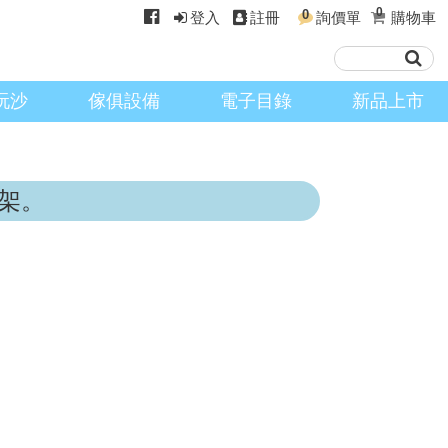
0
0
登入
註冊
詢價單
購物車
玩沙
傢俱設備
電子目錄
新品上市
架。