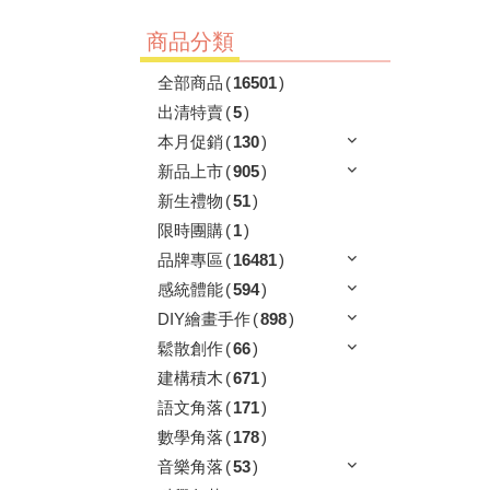
商品分類
全部商品
(
16501
)
出清特賣
(
5
)
本月促銷
(
130
)
新品上市
(
905
)
新生禮物
(
51
)
限時團購
(
1
)
品牌專區
(
16481
)
感統體能
(
594
)
DIY繪畫手作
(
898
)
鬆散創作
(
66
)
建構積木
(
671
)
語文角落
(
171
)
數學角落
(
178
)
音樂角落
(
53
)