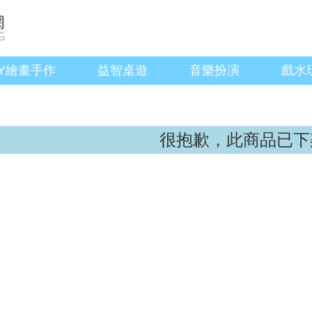
IY繪畫手作
益智桌遊
音樂扮演
戲水
很抱歉，此商品已下