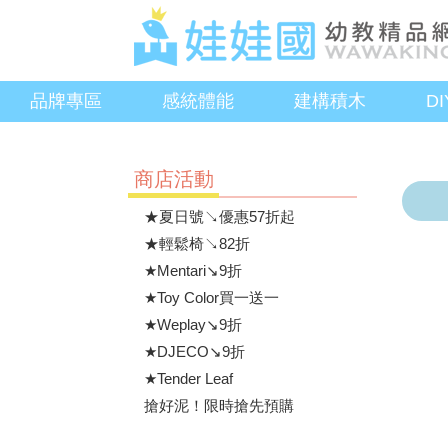
品牌專區
感統體能
建構積木
D
商店活動
★夏日號↘優惠57折起
★輕鬆椅↘82折
★Mentari↘9折
★Toy Color買一送一
★Weplay↘9折
★DJECO↘9折
★Tender Leaf
搶好泥！限時搶先預購