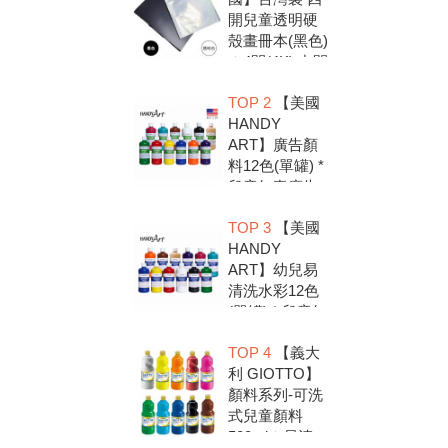
開兒童透明硬
殼畫冊本(黑色)
＊4開(4K).中間
入口有把手底
TOP 2
【美國
扣.資料袋.圖畫
HANDY
紙收集冊.收納
ART】廣告顏
冊
料12色(單罐) *
兒童無毒廣告
顏料，安全好
TOP 3
【美國
放心，彩繪DIY
HANDY
超有趣
ART】幼兒易
清洗水彩12色
(單罐) * 兒童無
毒水彩顏料，
TOP 4
【義大
安全好放心，
利 GIOTTO】
彩繪DIY超有趣
顏料系列-可洗
式兒童顏料
500ml＊易清