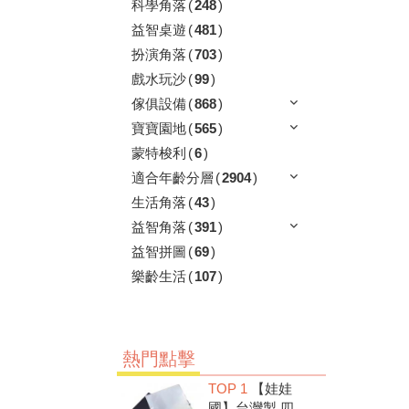
科學角落
(
248
)
益智桌遊
(
481
)
扮演角落
(
703
)
戲水玩沙
(
99
)
傢俱設備
(
868
)
寶寶園地
(
565
)
蒙特梭利
(
6
)
適合年齡分層
(
2904
)
生活角落
(
43
)
益智角落
(
391
)
益智拼圖
(
69
)
樂齡生活
(
107
)
熱門點擊
TOP 1
【娃娃
國】台灣製 四