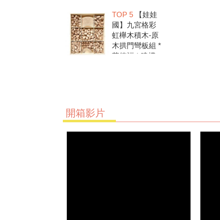
洗.水彩顏料.兒
TOP 5
【娃娃
童美勞.親子部
國】九宮格彩
落客推薦
虹櫸木積木-原
木拱門彎板組 *
華德福 * 建構
積木 * 創意發
想 * 彩虹積木
開箱影片