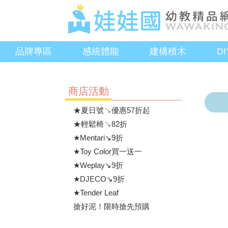
品牌專區
感統體能
建構積木
D
商店活動
★夏日號↘優惠57折起
★輕鬆椅↘82折
★Mentari↘9折
★Toy Color買一送一
★Weplay↘9折
★DJECO↘9折
★Tender Leaf
搶好泥！限時搶先預購