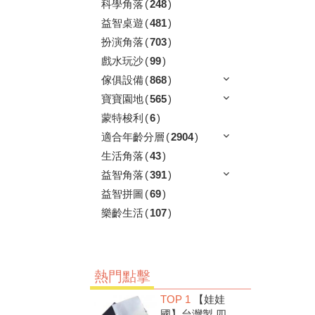
科學角落
(
248
)
益智桌遊
(
481
)
扮演角落
(
703
)
戲水玩沙
(
99
)
傢俱設備
(
868
)
寶寶園地
(
565
)
蒙特梭利
(
6
)
適合年齡分層
(
2904
)
生活角落
(
43
)
益智角落
(
391
)
益智拼圖
(
69
)
樂齡生活
(
107
)
熱門點擊
TOP 1
【娃娃
國】台灣製 四