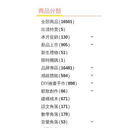
商品分類
全部商品
(
16501
)
出清特賣
(
5
)
本月促銷
(
130
)
新品上市
(
905
)
新生禮物
(
51
)
限時團購
(
1
)
品牌專區
(
16481
)
感統體能
(
594
)
DIY繪畫手作
(
898
)
鬆散創作
(
66
)
建構積木
(
671
)
語文角落
(
171
)
數學角落
(
178
)
音樂角落
(
53
)