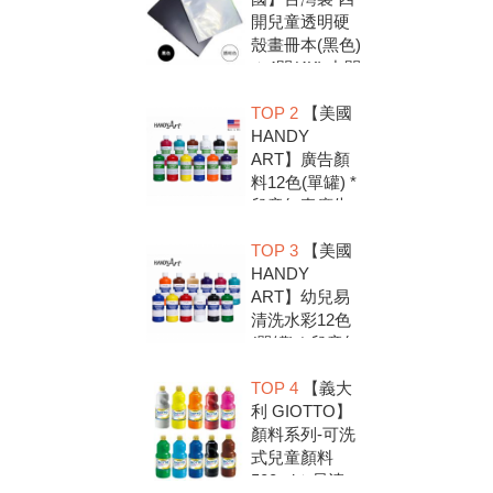
開兒童透明硬
殼畫冊本(黑色)
＊4開(4K).中間
入口有把手底
TOP 2
【美國
扣.資料袋.圖畫
HANDY
紙收集冊.收納
ART】廣告顏
冊
料12色(單罐) *
兒童無毒廣告
顏料，安全好
TOP 3
【美國
放心，彩繪DIY
HANDY
超有趣
ART】幼兒易
清洗水彩12色
(單罐) * 兒童無
毒水彩顏料，
TOP 4
【義大
安全好放心，
利 GIOTTO】
彩繪DIY超有趣
顏料系列-可洗
式兒童顏料
500ml＊易清