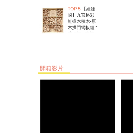
洗.水彩顏料.兒
TOP 5
【娃娃
童美勞.親子部
國】九宮格彩
落客推薦
虹櫸木積木-原
木拱門彎板組 *
華德福 * 建構
積木 * 創意發
想 * 彩虹積木
開箱影片