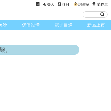
0
0
登入
註冊
詢價單
購物車
玩沙
傢俱設備
電子目錄
新品上市
架。