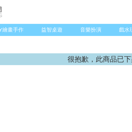
IY繪畫手作
益智桌遊
音樂扮演
戲水
很抱歉，此商品已下