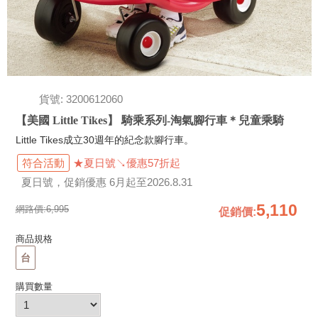
貨號: 3200612060
【美國 Little Tikes】 騎乘系列-淘氣腳行車＊兒童乘騎
Little Tikes成立30週年的紀念款腳行車。
符合活動
★夏日號↘優惠57折起
夏日號，促銷優惠 6月起至2026.8.31
5,110
網路價:
6,995
促銷價
:
商品規格
台
購買數量