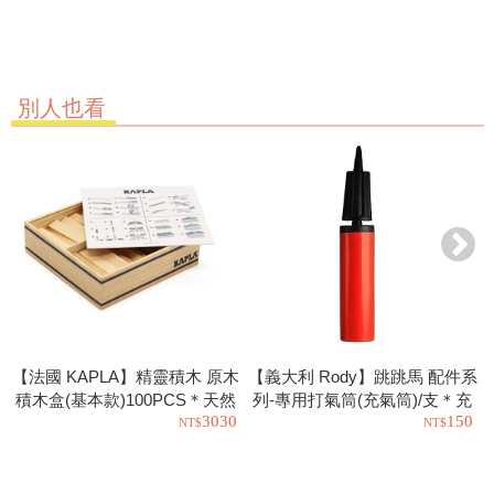
別人也看
【法國 KAPLA】精靈積木 原木
【義大利 Rody】跳跳馬 配件系
積木盒(基本款)100PCS＊天然
列-專用打氣筒(充氣筒)/支＊充
3030
150
松木益智操作幼教積木
氣工具.充氣球.玩具也可以使用