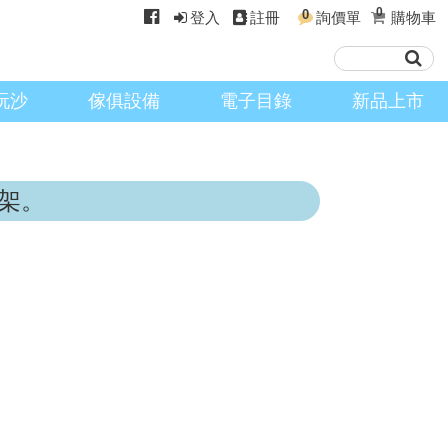
0
0
登入
註冊
詢價單
購物車
玩沙
傢俱設備
電子目錄
新品上市
架。