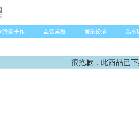
IY繪畫手作
益智桌遊
音樂扮演
戲水
很抱歉，此商品已下