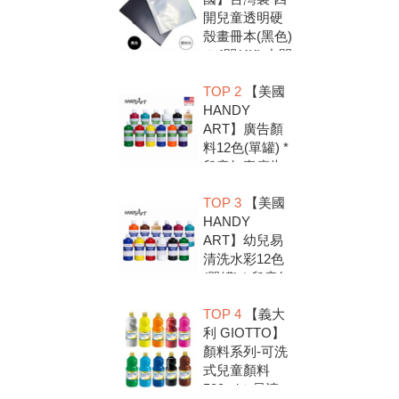
開兒童透明硬
殼畫冊本(黑色)
＊4開(4K).中間
入口有把手底
TOP 2
【美國
扣.資料袋.圖畫
HANDY
紙收集冊.收納
ART】廣告顏
冊
料12色(單罐) *
兒童無毒廣告
顏料，安全好
TOP 3
【美國
放心，彩繪DIY
HANDY
超有趣
ART】幼兒易
清洗水彩12色
(單罐) * 兒童無
毒水彩顏料，
TOP 4
【義大
安全好放心，
利 GIOTTO】
彩繪DIY超有趣
顏料系列-可洗
式兒童顏料
500ml＊易清