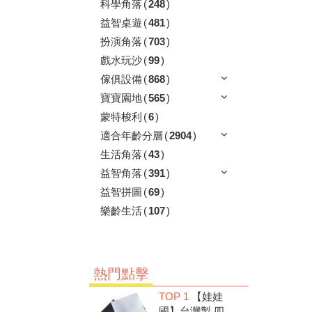
科學角落
(
248
)
益智桌遊
(
481
)
扮演角落
(
703
)
戲水玩沙
(
99
)
傢俱設備
(
868
)
寶寶園地
(
565
)
蒙特梭利
(
6
)
適合年齡分層
(
2904
)
生活角落
(
43
)
益智角落
(
391
)
益智拼圖
(
69
)
樂齡生活
(
107
)
熱門點擊
TOP 1
【娃娃
國】台灣製 四