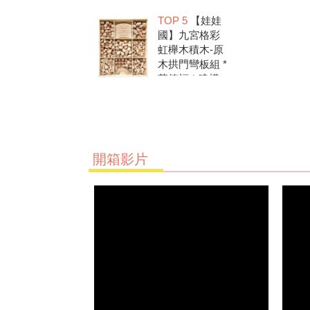
洗.水彩顏料.兒
TOP 5
【娃娃
童美勞.親子部
國】九宮格彩
落客推薦
虹櫸木積木-原
木拱門彎板組 *
華德福 * 建構
積木 * 創意發
想 * 彩虹積木
開箱影片