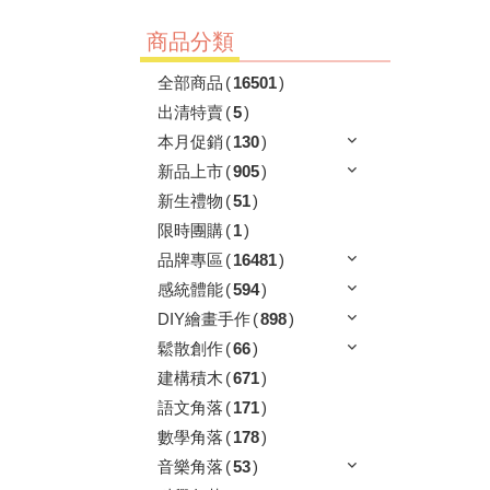
商品分類
全部商品
(
16501
)
出清特賣
(
5
)
本月促銷
(
130
)
新品上市
(
905
)
新生禮物
(
51
)
限時團購
(
1
)
品牌專區
(
16481
)
感統體能
(
594
)
DIY繪畫手作
(
898
)
鬆散創作
(
66
)
建構積木
(
671
)
語文角落
(
171
)
數學角落
(
178
)
音樂角落
(
53
)