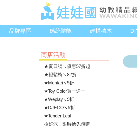
品牌專區
感統體能
建構積木
D
商店活動
★夏日號↘優惠57折起
★輕鬆椅↘82折
★Mentari↘9折
★Toy Color買一送一
★Weplay↘9折
★DJECO↘9折
★Tender Leaf
搶好泥！限時搶先預購