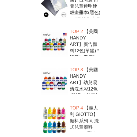
開兒童透明硬
殼畫冊本(黑色)
＊4開(4K).中間
入口有把手底
TOP 2
【美國
扣.資料袋.圖畫
HANDY
紙收集冊.收納
ART】廣告顏
冊
料12色(單罐) *
兒童無毒廣告
顏料，安全好
TOP 3
【美國
放心，彩繪DIY
HANDY
超有趣
ART】幼兒易
清洗水彩12色
(單罐) * 兒童無
毒水彩顏料，
TOP 4
【義大
安全好放心，
利 GIOTTO】
彩繪DIY超有趣
顏料系列-可洗
式兒童顏料
500ml＊易清