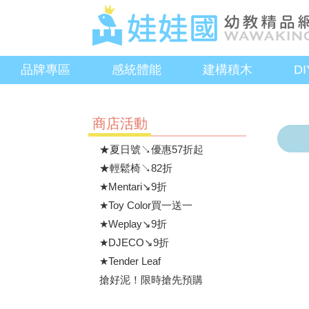
品牌專區
感統體能
建構積木
D
商店活動
★夏日號↘優惠57折起
★輕鬆椅↘82折
★Mentari↘9折
★Toy Color買一送一
★Weplay↘9折
★DJECO↘9折
★Tender Leaf
搶好泥！限時搶先預購