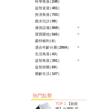
科學角落
(
248
)
益智桌遊
(
481
)
扮演角落
(
703
)
戲水玩沙
(
99
)
傢俱設備
(
868
)
寶寶園地
(
565
)
蒙特梭利
(
6
)
適合年齡分層
(
2904
)
生活角落
(
43
)
益智角落
(
391
)
益智拼圖
(
69
)
樂齡生活
(
107
)
熱門點擊
TOP 1
【娃娃
國】台灣製 四