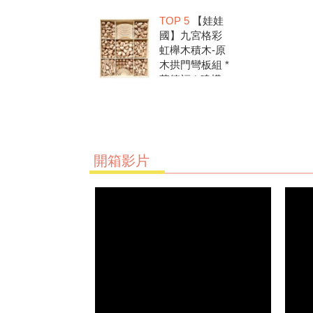
洗.水彩顏料.兒
TOP 5
【娃娃
童美勞.親子部
國】九宮格彩
落客推薦
虹櫸木積木-原
木拱門彎板組 *
華德福 * 建構
積木 * 創意發
想 * 彩虹積木
開箱影片