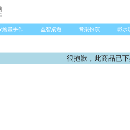
IY繪畫手作
益智桌遊
音樂扮演
戲水
很抱歉，此商品已下