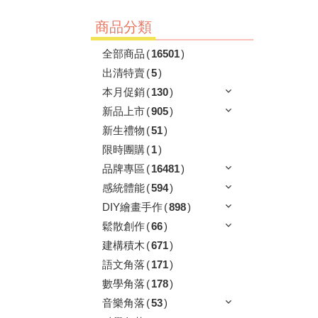
商品分類
全部商品
(
16501
)
出清特賣
(
5
)
本月促銷
(
130
)
新品上市
(
905
)
新生禮物
(
51
)
限時團購
(
1
)
品牌專區
(
16481
)
感統體能
(
594
)
DIY繪畫手作
(
898
)
鬆散創作
(
66
)
建構積木
(
671
)
語文角落
(
171
)
數學角落
(
178
)
音樂角落
(
53
)