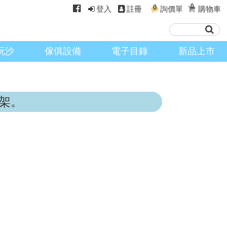
0
0
登入
註冊
詢價單
購物車
玩沙
傢俱設備
電子目錄
新品上市
架。