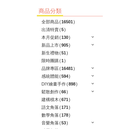
商品分類
全部商品
(
16501
)
出清特賣
(
5
)
本月促銷
(
130
)
新品上市
(
905
)
新生禮物
(
51
)
限時團購
(
1
)
品牌專區
(
16481
)
感統體能
(
594
)
DIY繪畫手作
(
898
)
鬆散創作
(
66
)
建構積木
(
671
)
語文角落
(
171
)
數學角落
(
178
)
音樂角落
(
53
)