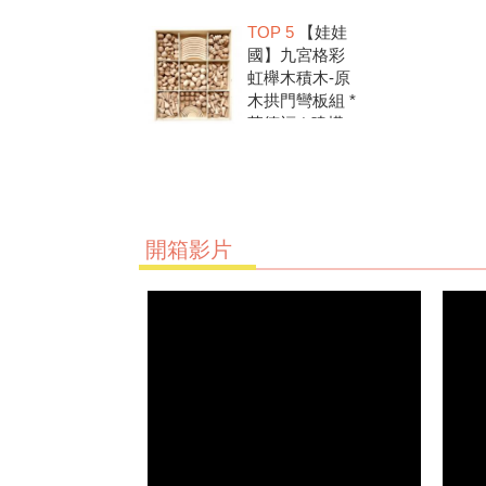
洗.水彩顏料.兒
TOP 5
【娃娃
童美勞.親子部
國】九宮格彩
落客推薦
虹櫸木積木-原
木拱門彎板組 *
華德福 * 建構
積木 * 創意發
想 * 彩虹積木
開箱影片