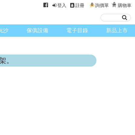
0
0
登入
註冊
詢價單
購物車
玩沙
傢俱設備
電子目錄
新品上市
架。