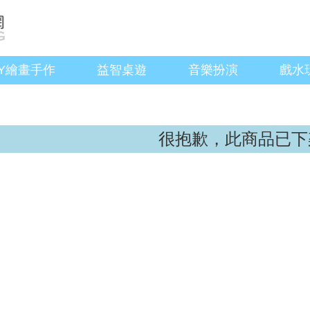
IY繪畫手作
益智桌遊
音樂扮演
戲水
很抱歉，此商品已下