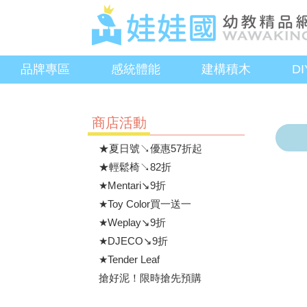
品牌專區
感統體能
建構積木
D
商店活動
★夏日號↘優惠57折起
★輕鬆椅↘82折
★Mentari↘9折
★Toy Color買一送一
★Weplay↘9折
★DJECO↘9折
★Tender Leaf
搶好泥！限時搶先預購