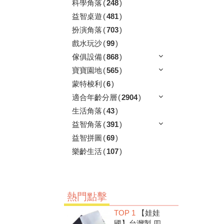
科學角落
(
248
)
益智桌遊
(
481
)
扮演角落
(
703
)
戲水玩沙
(
99
)
傢俱設備
(
868
)
寶寶園地
(
565
)
蒙特梭利
(
6
)
適合年齡分層
(
2904
)
生活角落
(
43
)
益智角落
(
391
)
益智拼圖
(
69
)
樂齡生活
(
107
)
熱門點擊
TOP 1
【娃娃
國】台灣製 四