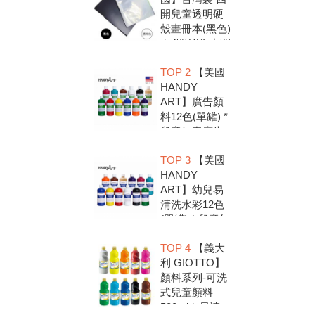
開兒童透明硬
殼畫冊本(黑色)
＊4開(4K).中間
入口有把手底
TOP 2
【美國
扣.資料袋.圖畫
HANDY
紙收集冊.收納
ART】廣告顏
冊
料12色(單罐) *
兒童無毒廣告
顏料，安全好
TOP 3
【美國
放心，彩繪DIY
HANDY
超有趣
ART】幼兒易
清洗水彩12色
(單罐) * 兒童無
毒水彩顏料，
TOP 4
【義大
安全好放心，
利 GIOTTO】
彩繪DIY超有趣
顏料系列-可洗
式兒童顏料
500ml＊易清