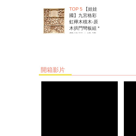
洗.水彩顏料.兒
TOP 5
【娃娃
童美勞.親子部
國】九宮格彩
落客推薦
虹櫸木積木-原
木拱門彎板組 *
華德福 * 建構
積木 * 創意發
想 * 彩虹積木
開箱影片