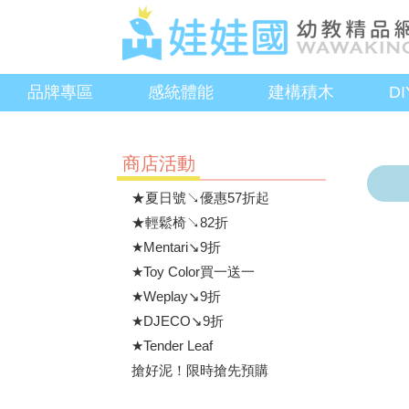
品牌專區
感統體能
建構積木
D
商店活動
★夏日號↘優惠57折起
★輕鬆椅↘82折
★Mentari↘9折
★Toy Color買一送一
★Weplay↘9折
★DJECO↘9折
★Tender Leaf
搶好泥！限時搶先預購