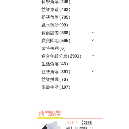
科學角落
(
248
)
益智桌遊
(
482
)
扮演角落
(
705
)
戲水玩沙
(
99
)
傢俱設備
(
868
)
寶寶園地
(
565
)
蒙特梭利
(
6
)
適合年齡分層
(
2901
)
生活角落
(
43
)
益智角落
(
391
)
益智拼圖
(
70
)
樂齡生活
(
107
)
熱門點擊
TOP 1
【娃娃
國】台灣製 四