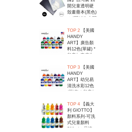
開兒童透明硬
殼畫冊本(黑色)
＊4開(4K).中間
入口有把手底
TOP 2
【美國
扣.資料袋.圖畫
HANDY
紙收集冊.收納
ART】廣告顏
冊
料12色(單罐) *
兒童無毒廣告
顏料，安全好
TOP 3
【美國
放心，彩繪DIY
HANDY
超有趣
ART】幼兒易
清洗水彩12色
(單罐) * 兒童無
毒水彩顏料，
TOP 4
【義大
安全好放心，
利 GIOTTO】
彩繪DIY超有趣
顏料系列-可洗
式兒童顏料
500ml＊易清