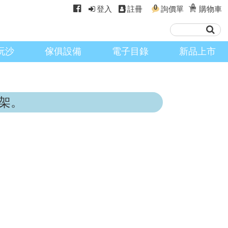
0
0
登入
註冊
詢價單
購物車
玩沙
傢俱設備
電子目錄
新品上市
架。