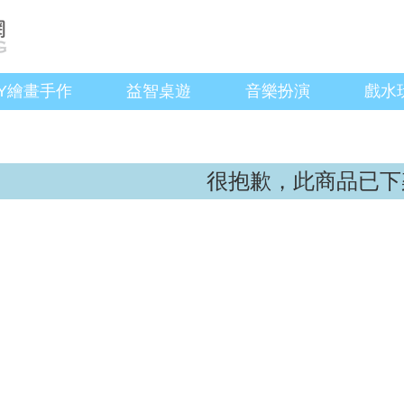
IY繪畫手作
益智桌遊
音樂扮演
戲水
很抱歉，此商品已下