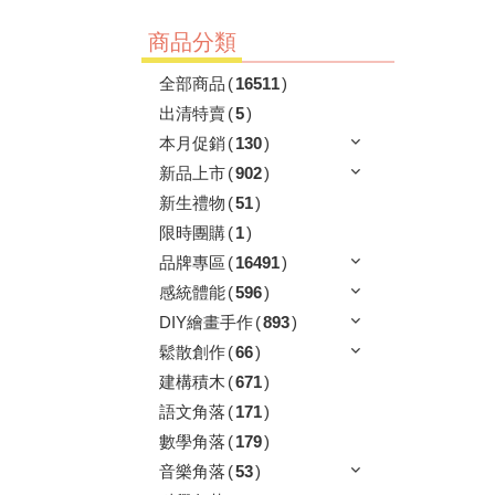
商品分類
全部商品
(
16511
)
出清特賣
(
5
)
本月促銷
(
130
)
新品上市
(
902
)
新生禮物
(
51
)
限時團購
(
1
)
品牌專區
(
16491
)
感統體能
(
596
)
DIY繪畫手作
(
893
)
鬆散創作
(
66
)
建構積木
(
671
)
語文角落
(
171
)
數學角落
(
179
)
音樂角落
(
53
)